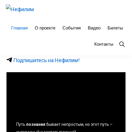
Skip
Skip
to
to
НЕФИЛИМ
primary
main
Главная
О проекте
События
Видео
Билеты
navigation
content
Show
Контакты
Searc
Подпишитесь на Нефилим!
Нефилим
Путь
познания
бывает непростым, но этот путь –
интересный и захватывающий.