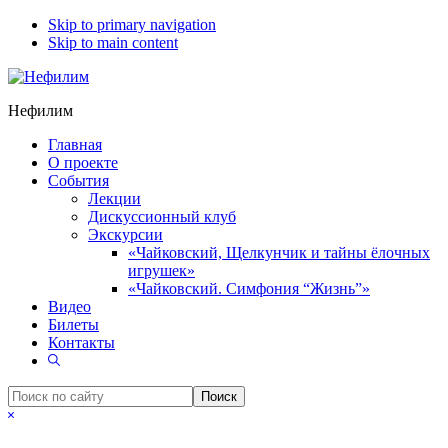
Skip to primary navigation
Skip to main content
Нефилим
Главная
О проекте
События
Лекции
Дискуссионный клуб
Экскурсии
«Чайковский, Щелкунчик и тайны ёлочных
игрушек»
«Чайковский. Симфония “Жизнь”»
Видео
Билеты
Контакты
Show
Search
Поиск
по
Hide
сайту
Search