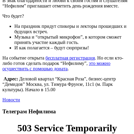
В знак благодарности и любви к своим гостям и слушателям
“Нефилим” приглашает отметить день рождения вместе.
Что будет?
На праздник придут спикеры и лекторы прошедших и
будущих встреч.
Музыка и “открытый микрофон”, в котором сможет
принять участие каждый гость.
И как полагается – будут сюрпризы!
На событие открыта
бесплатная регистрация
. Но если кто-
либо готов сделать подарок “Нефилиму”,
это можно
осуществить с помощью доната
.
Адрес:
Деловой квартал “Красная Роза”, бизнес-центр
“Демидов” Москва, ул. Тимура Фрунзе, 11с1 (м. Парк
культуры). Начало в 15.00
Новости
Телеграм Нефилима