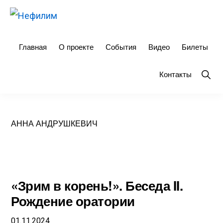
Skip
Skip
to
to
НЕФИЛИМ
primary
main
Главная
О проекте
События
Видео
Билеты
navigation
content
Show
Контакты
Searc
АННА АНДРУШКЕВИЧ
«Зрим в корень!». Беседа II.
Рождение оратории
01.11.2024